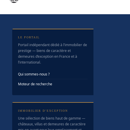
LE PORTAIL
Portail indépendant dédié à l’immobilier de
prestige — biens de caractère et
demeures d’exception en France et à
l’international.
Qui sommes-nous ?
Moteur de recherche
IMMOBILIER D’EXCEPTION
Une sélection de biens haut de gamme —
châteaux, villas et demeures de caractère
mis en avant pour leur emplacement et