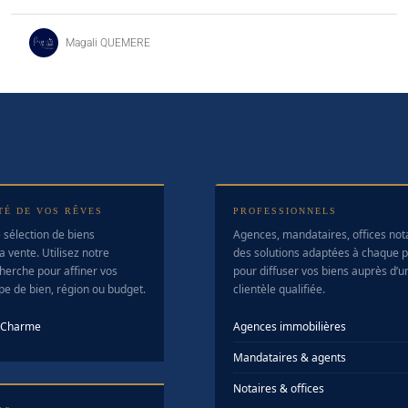
Magali QUEMERE
TÉ DE VOS RÊVES
PROFESSIONNELS
 sélection de biens
Agences, mandataires, offices no
a vente. Utilisez notre
des solutions adaptées à chaque pr
herche pour affiner vos
pour diffuser vos biens auprès d’u
ype de bien, région ou budget.
clientèle qualifiée.
e Charme
Agences immobilières
Mandataires & agents
Notaires & offices