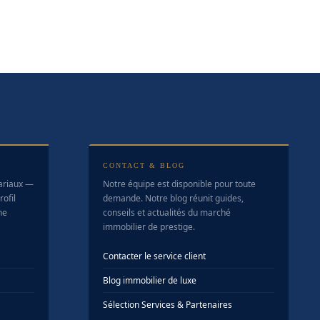
CONTACT & BLOG
tariaux —
Notre équipe est disponible pour toute
ofil
demande. Notre blog réunit guides,
ne
conseils et actualités du marché
immobilier de prestige.
Contacter le service client
Blog immobilier de luxe
Sélection Services & Partenaires