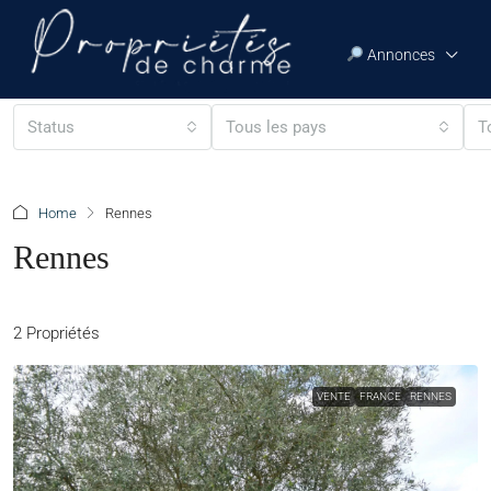
Annonces
Status
Tous les pays
T
Home
Rennes
Rennes
2 Propriétés
VENTE
FRANCE
RENNES