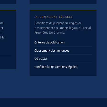
INFORMATIONS LÉGALES
une
Conditions de publication, règles de
 et
classement et documents légaux du portail
 —
Propriétés De Charme.
à la
Critères de publication
Classement des annonces
CGV
·
CGU
Confidentialité
·
Mentions légales