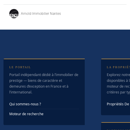
Arnold Immobilier Nantes
LE PORTAIL
LA PROPRIÉ
Portail indépendant dédié à l’immobilier de
Explorez notre
prestige — biens de caractère et
disponibles à l
demeures d’exception en France et à
moteur de rec
l’international.
critères par t
Qui sommes-nous ?
Propriétés D
Moteur de recherche