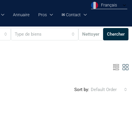
Français
Annuaire
Pros
✉ Contact
Type de biens
Nettoyer
Chercher
Sort by:
Default Order