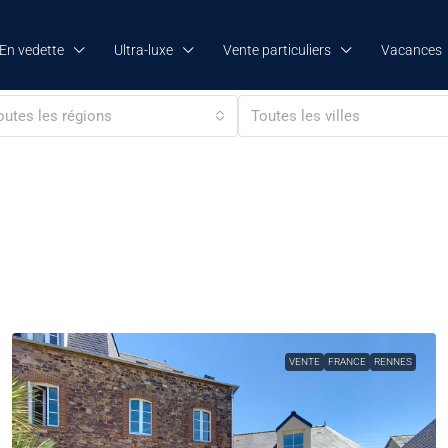
En vedette
Ultra-luxe
Vente particuliers
Vacances
outes les régions
Toutes les villes
VENTE
FRANCE
RENNES