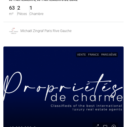
63
2
1
m²
Pièces
Chambre
Michaël Zingraf Paris Rive Gauche
VENTE
FRANCE
PARIS 8ÈME