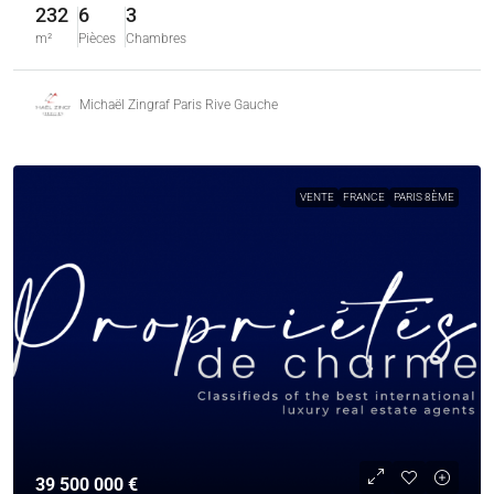
232
6
3
m²
Pièces
Chambres
Michaël Zingraf Paris Rive Gauche
VENTE
FRANCE
PARIS 8ÈME
39 500 000 €