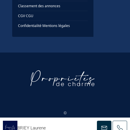
Classement des annonces
CGV
·
CGU
Confidentialité
·
Mentions légales
©
2026 Synergie Conseil — Propriétés De Charme · Conception : Cintu
Communication
BRIEY Laurene