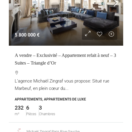
5 800 000 €
A vendre – Exclusivité – Appartement refait à neuf – 3
Suites – Triangle d’Or
L’agence Michaël Zingraf vous propose: Situé rue
Marbeuf, en plein cœur du...
APPARTEMENTS, APPARTEMENTS DE LUXE
232
6
3
m²
Pièces
Chambres
Michaël Zingraf Paris Rive Gauche