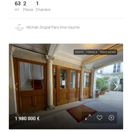
63
2
1
m²
Pièces
Chambre
Michaël Zingraf Paris Rive Gauche
VENTE
FRANCE
PARIS 8ÈME
1 980 000 €