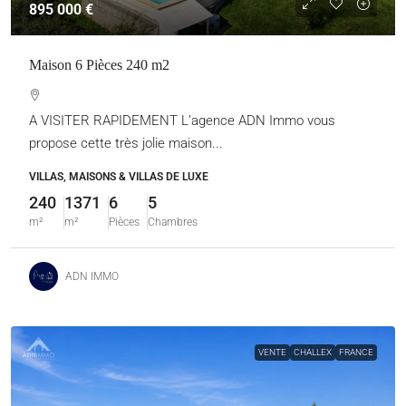
895 000 €
Maison 6 Pièces 240 m2
A VISITER RAPIDEMENT L’agence ADN Immo vous
propose cette très jolie maison...
VILLAS, MAISONS & VILLAS DE LUXE
240
1371
6
5
m²
m²
Pièces
Chambres
ADN IMMO
VENTE
CHALLEX
FRANCE