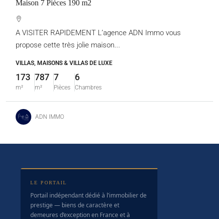
Maison 7 Pièces 190 m2
A VISITER RAPIDEMENT L’agence ADN Immo vous
propose cette très jolie maison...
VILLAS, MAISONS & VILLAS DE LUXE
173
787
7
6
m²
m²
Pièces
Chambres
ADN IMMO
LE PORTAIL
Portail indépendant dédié à l’immobilier de
prestige — biens de caractère et
demeures d’exception en France et à