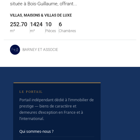
située à Bois-Guillaume, offrant...
VILLAS, MAISONS & VILLAS DE LUXE
252.70
1424
10
6
m²
m²
Pièces
Chambres
BARNEY ET ASSOCIE
LE PORTAIL
Portail indépendant dédié à l’immobilier de
prestige — biens de caractère et
demeures d’exception en France et à
l’international.
Qui sommes-nous ?