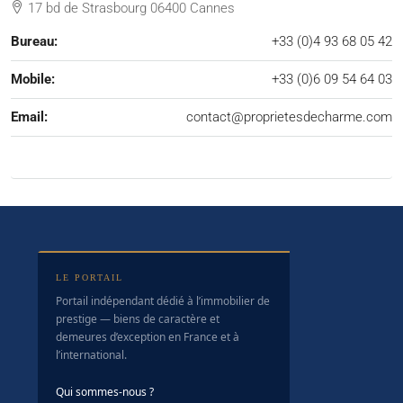
17 bd de Strasbourg 06400 Cannes
Bureau:
+33 (0)4 93 68 05 42
Mobile:
+33 (0)6 09 54 64 03
Email:
contact@proprietesdecharme.com
LE PORTAIL
Portail indépendant dédié à l’immobilier de
prestige — biens de caractère et
demeures d’exception en France et à
l’international.
Qui sommes-nous ?