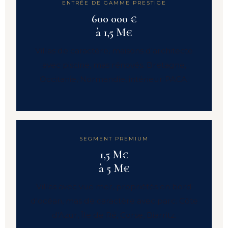
ENTRÉE DE GAMME PRESTIGE
600 000 €
à 1,5 M€
Villas de caractère, maisons d'architecte
avec piscine, mas rénovés. Bretagne,
Occitanie, Normandie, intérieur PACA.
SEGMENT PREMIUM
1,5 M€
à 5 M€
Villas avec vue mer, propriétés en bord
d'océan, mas de caractère avec parc. Côte
d'Azur, Île de Ré, Corse, Biarritz.