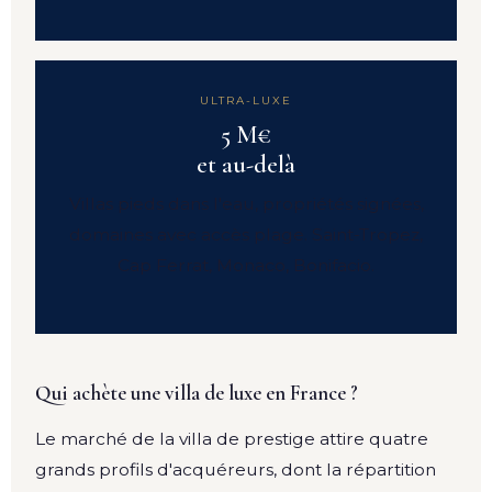
ULTRA-LUXE
5 M€
et au-delà
Villas pieds dans l'eau, propriétés signées,
domaines avec accès plage. Saint-Tropez,
Cap Ferrat, Monaco, Bonifacio.
Qui achète une villa de luxe en France ?
Le marché de la villa de prestige attire quatre
grands profils d'acquéreurs, dont la répartition