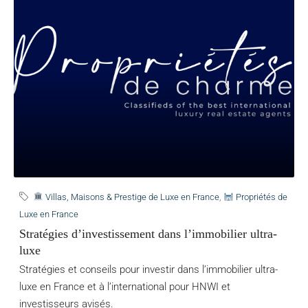
Villas, Maisons & Prestige de Luxe en France
,
Propriétés de
Luxe en France
Stratégies d’investissement dans l’immobilier ultra-
luxe
Stratégies et conseils pour investir dans l’immobilier ultra-
luxe en France et à l’international pour HNWI et
investisseurs avisés.