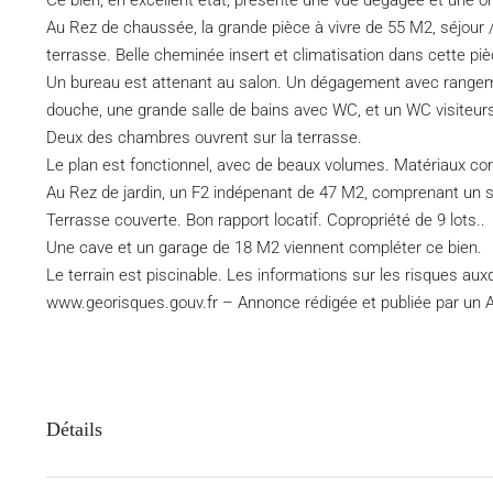
Ce bien, en excellent état, présente une vue dégagée et une o
Au Rez de chaussée, la grande pièce à vivre de 55 M2, séjour /
terrasse. Belle cheminée insert et climatisation dans cette piè
Un bureau est attenant au salon. Un dégagement avec rangeme
douche, une grande salle de bains avec WC, et un WC visiteur
Deux des chambres ouvrent sur la terrasse.
Le plan est fonctionnel, avec de beaux volumes. Matériaux co
Au Rez de jardin, un F2 indépenant de 47 M2, comprenant un s
Terrasse couverte. Bon rapport locatif. Copropriété de 9 lots..
Une cave et un garage de 18 M2 viennent compléter ce bien.
Le terrain est piscinable. Les informations sur les risques aux
www.georisques.gouv.fr – Annonce rédigée et publiée par un 
Détails