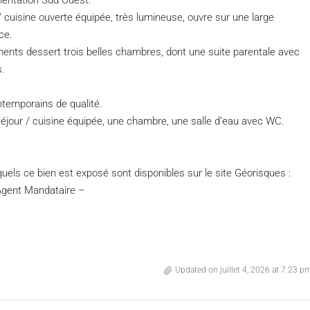
rientation Sud Ouest.
 cuisine ouverte équipée, très lumineuse, ouvre sur une large
ce.
nts dessert trois belles chambres, dont une suite parentale avec
s.
ntemporains de qualité.
éjour / cuisine équipée, une chambre, une salle d’eau avec WC.
quels ce bien est exposé sont disponibles sur le site Géorisques :
Agent Mandataire –
Updated on juillet 4, 2026 at 7:23 p