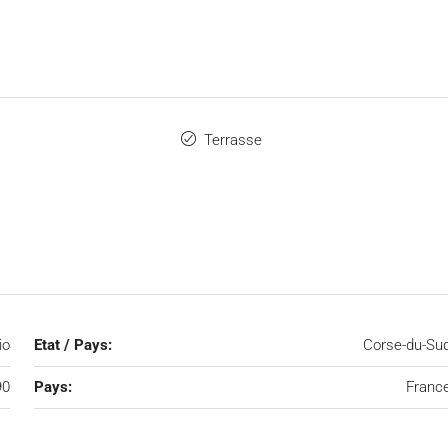
Terrasse
io
Etat / Pays:
Corse-du-Su
90
Pays:
Franc