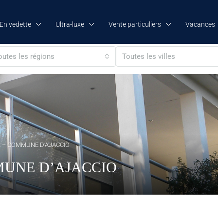
En vedette
Ultra-luxe
Vente particuliers
Vacances
outes les régions
Toutes les villes
M2 – COMMUNE D’AJACCIO
MMUNE D’AJACCIO