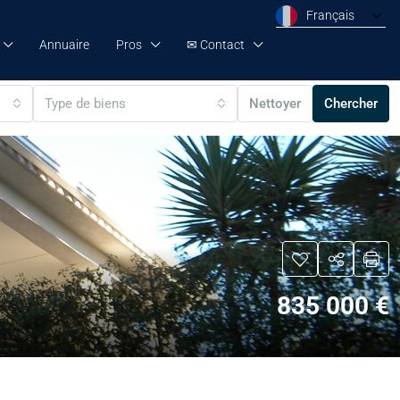
Français
Annuaire
Pros
✉ Contact
Type de biens
Nettoyer
Chercher
835 000 €