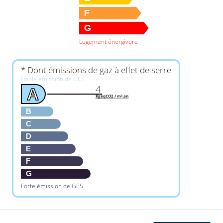
F
G
Logement énergivore
* Dont émissions de gaz à effet de serre
Faible émission de GES
4
A
KgéqCO2 / m².an
B
C
D
E
F
G
Forte émission de GES