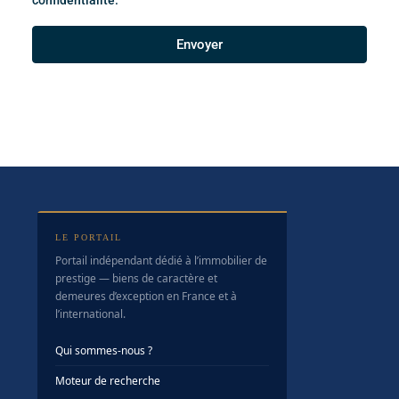
confidentialité.
Envoyer
LE PORTAIL
Portail indépendant dédié à l’immobilier de
prestige — biens de caractère et
demeures d’exception en France et à
l’international.
Qui sommes-nous ?
Moteur de recherche