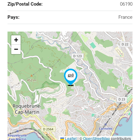
Zip/Postal Code:
06190
Pays:
France
+
−
Leaflet
|
©
OpenStreetMap
contributors