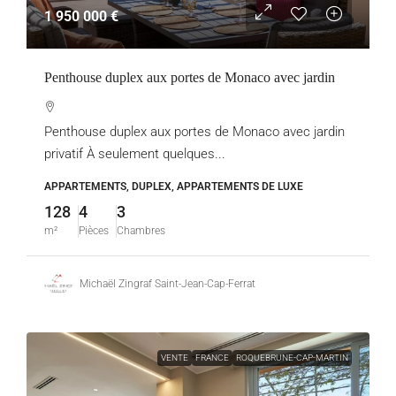
1 950 000 €
Penthouse duplex aux portes de Monaco avec jardin
Penthouse duplex aux portes de Monaco avec jardin
privatif À seulement quelques...
APPARTEMENTS, DUPLEX, APPARTEMENTS DE LUXE
128
4
3
m²
Pièces
Chambres
Michaël Zingraf Saint-Jean-Cap-Ferrat
VENTE
FRANCE
ROQUEBRUNE-CAP-MARTIN