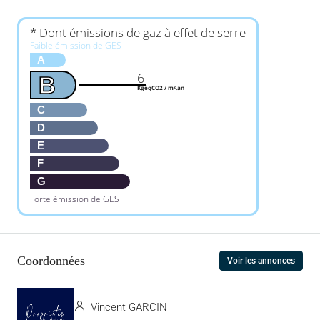
* Dont émissions de gaz à effet de serre
Faible émission de GES
A
6
B
KgéqCO2 / m².an
C
D
E
F
G
Forte émission de GES
Coordonnées
Voir les annonces
Vincent GARCIN