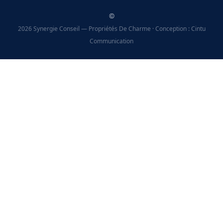
©
2026 Synergie Conseil — Propriétés De Charme · Conception : Cintu
Communication