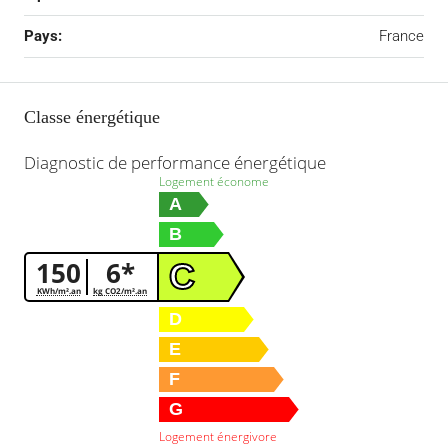
Pays:
France
Classe énergétique
Diagnostic de performance énergétique
Logement économe
A
B
150
6*
C
KWh/m².an
kg CO2/m².an
D
E
F
G
Logement énergivore