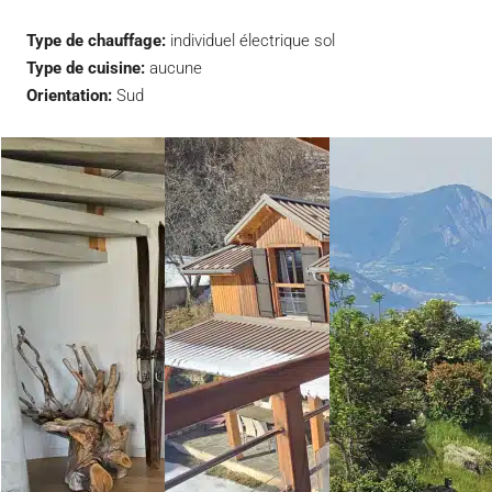
Type de chauffage:
individuel électrique sol
Type de cuisine:
aucune
Orientation:
Sud