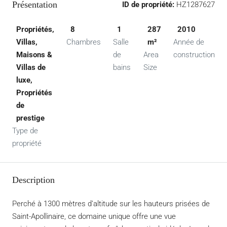
Présentation
ID de propriété:
HZ1287627
Propriétés,
8
1
287
2010
Villas,
Chambres
Salle
m²
Année de
Maisons &
de
Area
construction
Villas de
bains
Size
luxe,
Propriétés
de
prestige
Type de
propriété
Description
Perché à 1300 mètres d’altitude sur les hauteurs prisées de
Saint-Apollinaire, ce domaine unique offre une vue