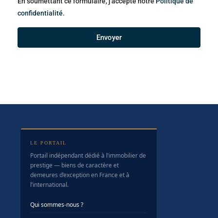
En soumettant ce formulaire, j'accepte notre
Politique de
confidentialité.
Envoyer
LE PORTAIL
Portail indépendant dédié à l’immobilier de
prestige — biens de caractère et
demeures d’exception en France et à
l’international.
Qui sommes-nous ?