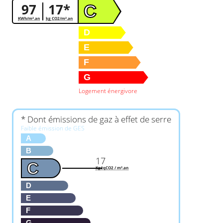
97
17*
C
KWh/m².an
kg CO2/m².an
D
E
F
G
Logement énergivore
* Dont émissions de gaz à effet de serre
Faible émission de GES
A
B
17
C
KgéqCO2 / m².an
D
E
F
G