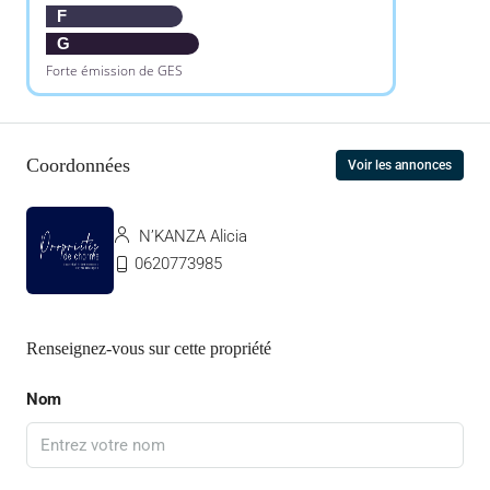
F
G
Forte émission de GES
Coordonnées
Voir les annonces
N’KANZA Alicia
0620773985
Renseignez-vous sur cette propriété
Nom