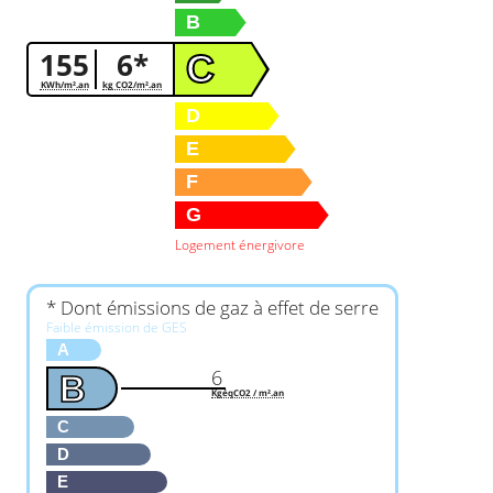
B
155
6*
C
KWh/m².an
kg CO2/m².an
D
E
F
G
Logement énergivore
* Dont émissions de gaz à effet de serre
Faible émission de GES
A
6
B
KgéqCO2 / m².an
C
D
E