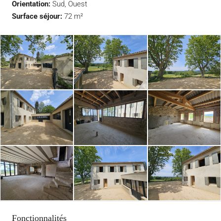
Orientation:
Sud, Ouest
Surface séjour:
72 m²
Fonctionnalités