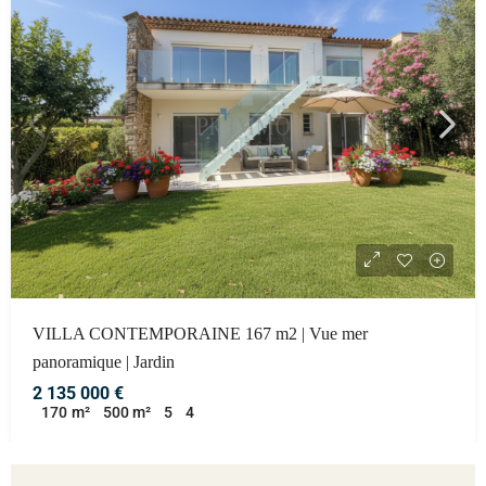
VILLA CONTEMPORAINE 167 m2 | Vue mer
panoramique | Jardin
2 135 000 €
170
m²
5
4
500
m²