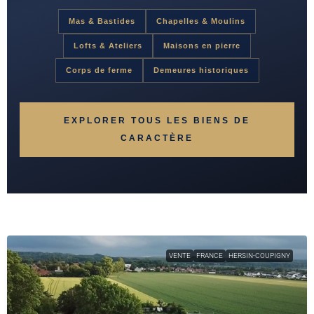
Mas & Bastides
Chapelles & Moulins
Lofts & Ateliers
Maisons en pierre
Corps de ferme
Demeures historiques
EXPLORER TOUS LES BIENS DE
CARACTÈRE
VENTE
FRANCE
HERSIN-COUPIGNY