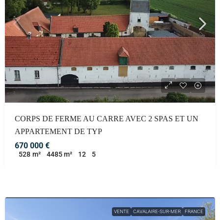
CORPS DE FERME AU CARRE AVEC 2 SPAS ET UN
APPARTEMENT DE TYP
670 000 €
528
m²
12
5
4485
m²
VENTE
CAVALAIRE-SUR-MER
FRANCE