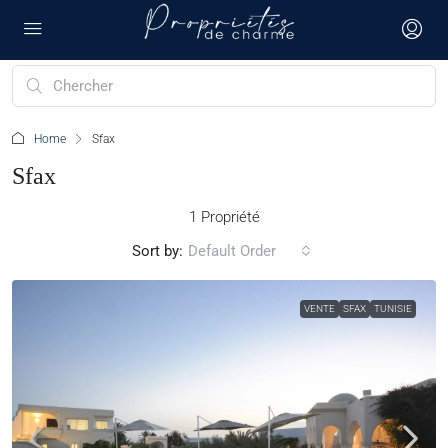
Home
Sfax
Sfax
1 Propriété
Sort by:
Default Order
VENTE
SFAX
TUNISIE