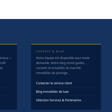
CONTACT & BLOG
tariaux —
Notre équipe est disponible pour toute
ofil
demande. Notre blog réunit guides,
ne
conseils et actualités du marché
immobilier de prestige.
Contacter le service client
Blog immobilier de luxe
Sélection Services & Partenaires