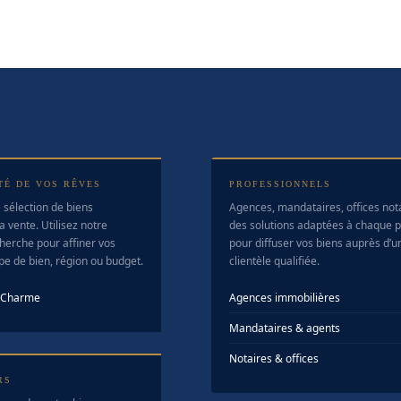
TÉ DE VOS RÊVES
PROFESSIONNELS
 sélection de biens
Agences, mandataires, offices no
a vente. Utilisez notre
des solutions adaptées à chaque pr
herche pour affiner vos
pour diffuser vos biens auprès d’u
ype de bien, région ou budget.
clientèle qualifiée.
e Charme
Agences immobilières
Mandataires & agents
Notaires & offices
RS