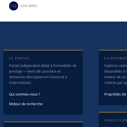
ADN IMMO
LE PORTAIL
LA PROPRIÉ
Portail indépendant dédié à l’immobilier de
Explorez notre
prestige — biens de caractère et
disponibles à l
demeures d’exception en France et à
moteur de rec
l’international.
critères par t
Qui sommes-nous ?
Propriétés D
Moteur de recherche
PARTICULIE