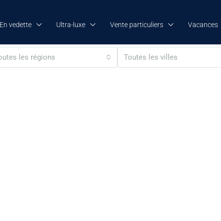
En vedette
Ultra-luxe
Vente particuliers
Vacances
outes les régions
Toutes les villes