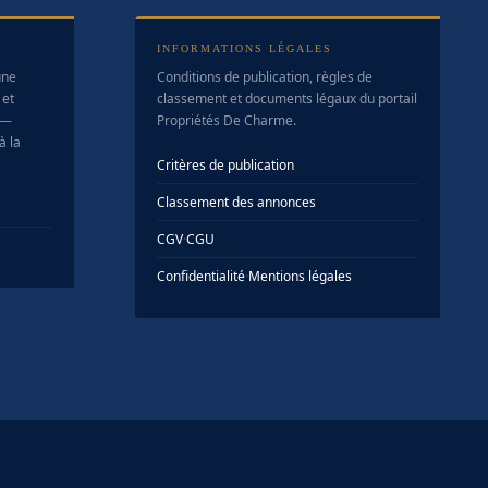
INFORMATIONS LÉGALES
une
Conditions de publication, règles de
 et
classement et documents légaux du portail
 —
Propriétés De Charme.
à la
Critères de publication
Classement des annonces
CGV
·
CGU
Confidentialité
·
Mentions légales