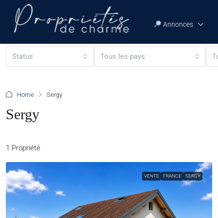
Annonces
Status
Tous les pays
T
Home
Sergy
Sergy
1 Propriété
VENTE
FRANCE
SERGY