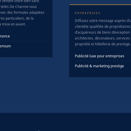
z vendre votre bien sans
riétés De Charme vous
vec des formules adaptées
ENTREPRISES
es particuliers, de la
Diffusez votre message auprès d’
la mise en avant.
clientèle qualifiée de propriétaires
d’acquéreurs de biens d’exception
nnonce
architectes, décorateurs, services 
propriété et hôtellerie de prestige.
Premium
Publicité luxe pour entreprises
Publicité & marketing prestige