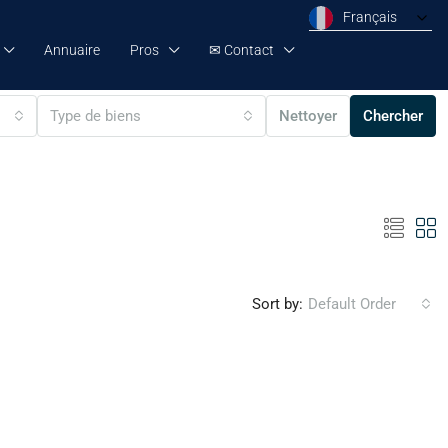
Français
Annuaire
Pros
✉ Contact
Type de biens
Nettoyer
Chercher
Sort by:
Default Order