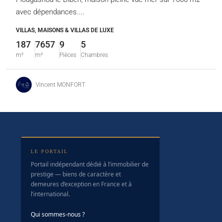
avec dépendances....
VILLAS, MAISONS & VILLAS DE LUXE
187
7657
9
5
m²
m²
Pièces
Chambres
Vincent MONFORT
LE PORTAIL
Portail indépendant dédié à l’immobilier de
prestige — biens de caractère et
demeures d’exception en France et à
l’international.
Qui sommes-nous ?