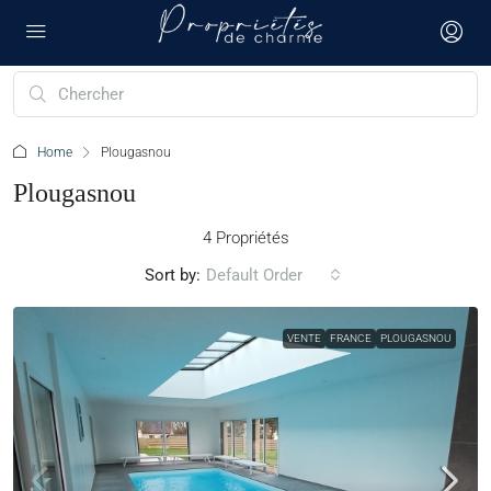
Home
Plougasnou
Plougasnou
4 Propriétés
Sort by:
Default Order
VENTE
FRANCE
PLOUGASNOU