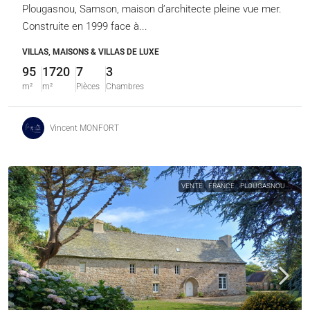
Plougasnou, Samson, maison d’architecte pleine vue mer.
Construite en 1999 face à...
VILLAS, MAISONS & VILLAS DE LUXE
95
1720
7
3
m²
m²
Pièces
Chambres
Vincent MONFORT
VENTE
FRANCE
PLOUGASNOU