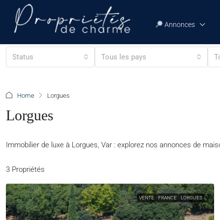
Annonces
Status
Tous les pays
T
Home
Lorgues
Lorgues
Immobilier de luxe à Lorgues, Var : explorez nos annonces de maiso
3 Propriétés
VENTE
FRANCE
LORGUES