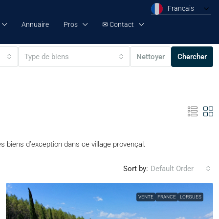
Français
Annuaire
Pros
✉ Contact
Type de biens
Nettoyer
Chercher
s biens d’exception dans ce village provençal.
Sort by:
Default Order
VENTE
FRANCE
LORGUES