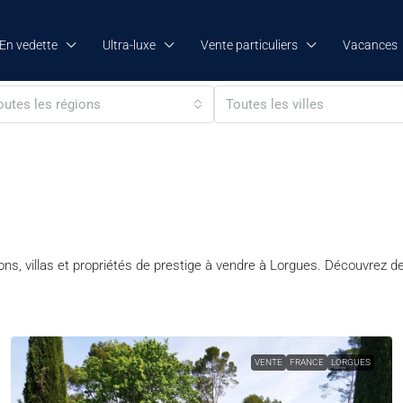
En vedette
Ultra-luxe
Vente particuliers
Vacances
outes les régions
Toutes les villes
ns, villas et propriétés de prestige à vendre à Lorgues. Découvrez de
VENTE
FRANCE
LORGUES