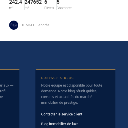
242.4
247652
6
5
m²
m²
Pièces
Chambres
DE MATTEI Andréa
CONTACT & BLOG
tariaux —
Notre équipe est disponible pour toute
ofil
demande. Notre blog réunit guides,
ne
conseils et actualités du marché
immobilier de prestige.
Contacter le service client
Blog immobilier de luxe