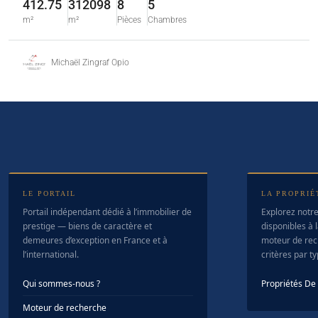
412.75
312098
8
5
m²
m²
Pièces
Chambres
Michaël Zingraf Opio
LE PORTAIL
LA PROPRIÉ
Portail indépendant dédié à l’immobilier de
Explorez notre
prestige — biens de caractère et
disponibles à l
demeures d’exception en France et à
moteur de rec
l’international.
critères par t
Qui sommes-nous ?
Propriétés D
Moteur de recherche