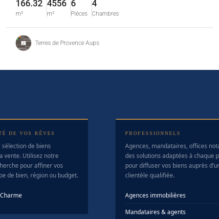
166.32
4556
6
4
m²
m²
Pièces
Chambres
Terres de Provence Aups
TÉ DE VOS RÊVES
PROFESSIONNELS
 sélection de biens
Agences, mandataires, offices no
a vente. Utilisez notre
des solutions adaptées à chaque pr
herche pour affiner vos
pour diffuser vos biens auprès d’u
ype de bien, région ou budget.
clientèle qualifiée.
e Charme
Agences immobilières
Mandataires & agents