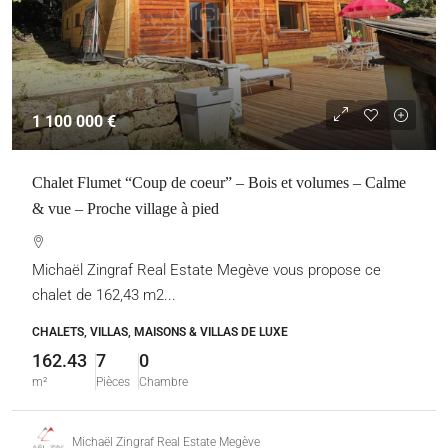
1 100 000 €
Chalet Flumet “Coup de coeur” – Bois et volumes – Calme
& vue – Proche village à pied
Michaël Zingraf Real Estate Megève vous propose ce
chalet de 162,43 m2...
CHALETS, VILLAS, MAISONS & VILLAS DE LUXE
162.43
7
0
m²
Pièces
Chambre
Michaël Zingraf Real Estate Megève