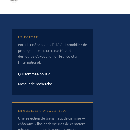
LE PORTAIL
Portail indépendant dédié à l’immobilier de
prestige — biens de caractère et
demeures d’exception en France et à
l’international.
Qui sommes-nous ?
Moteur de recherche
IMMOBILIER D’EXCEPTION
Une sélection de biens haut de gamme —
châteaux, villas et demeures de caractère
mis en avant pour leur emplacement et