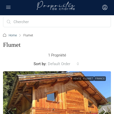
Home
Flumet
Flumet
1 Propriété
Sort by:
Default Order
VENTE
FLUMET
FRANCE