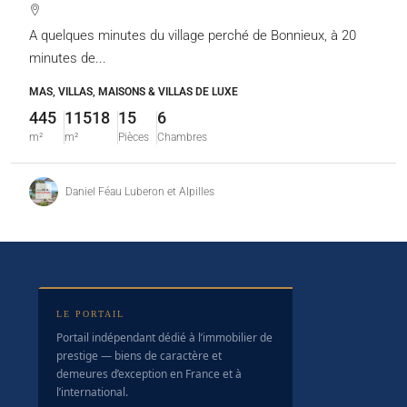
A quelques minutes du village perché de Bonnieux, à 20
minutes de...
MAS, VILLAS, MAISONS & VILLAS DE LUXE
445
11518
15
6
m²
m²
Pièces
Chambres
Daniel Féau Luberon et Alpilles
LE PORTAIL
Portail indépendant dédié à l’immobilier de
prestige — biens de caractère et
demeures d’exception en France et à
l’international.