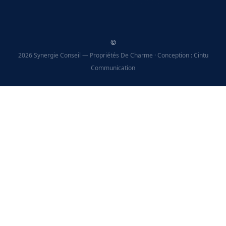
©
2026 Synergie Conseil — Propriétés De Charme · Conception : Cintu
Communication