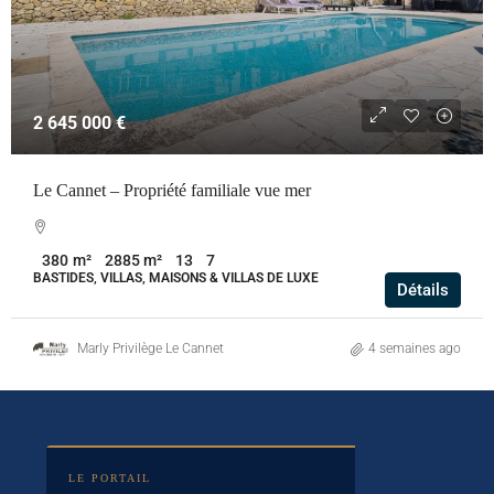
2 645 000 €
Le Cannet – Propriété familiale vue mer
380
m²
13
7
2885
m²
BASTIDES, VILLAS, MAISONS & VILLAS DE LUXE
Détails
Marly Privilège Le Cannet
4 semaines ago
LE PORTAIL