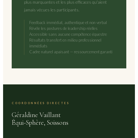
plus marquantes et les plus efficaces qu'aient
jamais vécues les participants.
Feedback immédiat, authentique et non verbal
Révèle les postures de leadership réelles
Accessible sans aucune compétence équestre
Résultats transfert en milieu professionnel
immédiats
Cadre naturel apaisant — ressourcement garanti
COORDONNÉES DIRECTES
Géraldine Vaillant
Équi-Sphère, Soissons