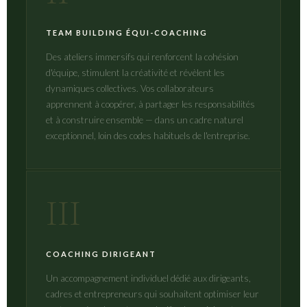
TEAM BUILDING ÉQUI-COACHING
Des ateliers immersifs qui renforcent la cohésion
d'équipe, stimulent la créativité et révèlent les
dynamiques collectives. Vos collaborateurs
apprennent à coopérer, à partager les responsabilités
et à construire ensemble — dans un cadre naturel
exceptionnel, loin des codes habituels de l'entreprise.
III
COACHING DIRIGEANT
Un accompagnement individuel dédié aux dirigeants,
cadres et entrepreneurs qui souhaitent optimiser leur