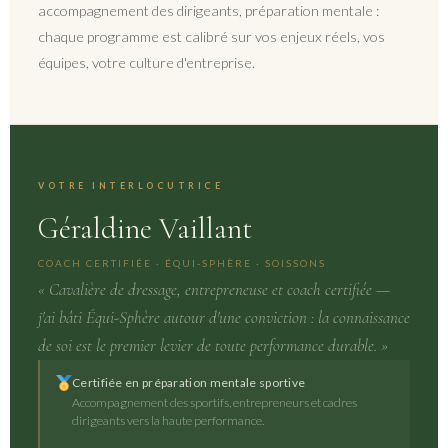
accompagnement des dirigeants, préparation mentale :
chaque programme est calibré sur vos enjeux réels, vos
équipes, votre culture d'entreprise.
VOTRE INTERLOCUTRICE
Géraldine Vaillant
COACH CERTIFIÉE · ÉQUI-SPHÈRE · SOISSONS
« Cavalière de dressage, entrepreneuse et coach certifiée —
j'ai bâti Équi-Sphère autour d'une conviction : la connaissance
de soi est le premier levier de toute performance durable. »
Certifiée en préparation mentale sportive
Accompagnement des sportifs, entrepreneurs et cadres
dirigeants vers la haute performance.