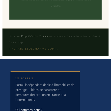
Charme.
Sélection
Propriétés De Charme
— Services & Partenaires · Art de vivre &
Leadership
PROPRIETESDECHARME.COM →
LE PORTAIL
Portail indépendant dédié à l’immobilier de
prestige — biens de caractère et
demeures d’exception en France et à
l’international.
Qui sommes-nous ?