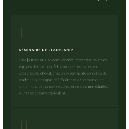
I
SÉMINAIRE DE LEADERSHIP
Une journée ou une demi-journée immersive pour vos
équipes de direction. À travers des exercices en
présence du cheval, chacun expérimente son style de
leadership, sa capacité à fédérer et à communiquer
sans mots. Les prises de conscience sont immédiates,
durables et sans équivalent.
II