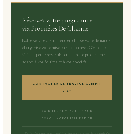
Réservez votre programme
via Propriétés De Charme
Notre service client prend en charge votre demande
et organise votre mise en relation avec Géraldine
Vaillant pour construire ensemble le programme
adapté à vos équipes et à vos objectifs.
CONTACTER LE SERVICE CLIENT
PDC
VOIR LES SÉMINAIRES SUR
COACHINGEQUISPHERE.FR
Toutes les demandes sont traitées par l'équipe Propriétés De