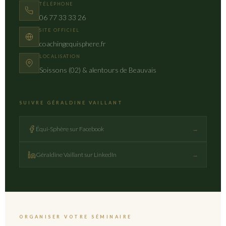
TÉLÉPHONE
06 77 33 33 26
SITE OFFICIEL
coachingequisphere.fr
LOCALISATION
Soissons (02) & alentours de Beauvais
SUIVRE GÉRALDINE VAILLANT
Équi-Sphère sur Facebook
→
Géraldine Vaillant sur LinkedIn
→
ORGANISER VOTRE SÉMINAIRE