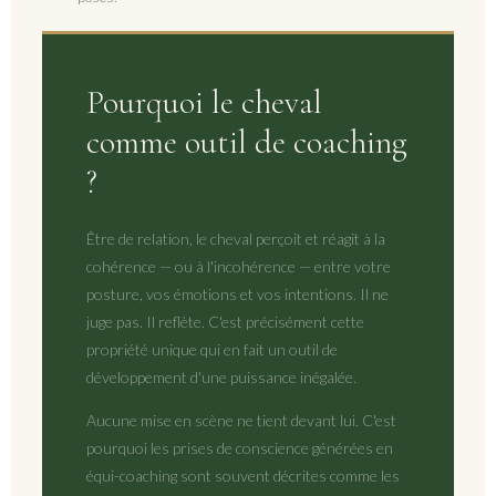
Pourquoi le cheval
comme outil de coaching
?
Être de relation, le cheval perçoit et réagit à la
cohérence — ou à l'incohérence — entre votre
posture, vos émotions et vos intentions. Il ne
juge pas. Il reflète. C'est précisément cette
propriété unique qui en fait un outil de
développement d'une puissance inégalée.
Aucune mise en scène ne tient devant lui. C'est
pourquoi les prises de conscience générées en
équi-coaching sont souvent décrites comme les