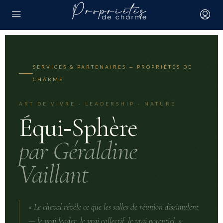
SERVICES & PARTENAIRES — PROPRIÉTÉS DE
CHARME
ART DE VIVRE · LEADERSHIP · NATURE
Équi‑Sphère
par Géraldine
Vaillant
« Le cheval révèle ce que les salles de réunion dissimulent
— le vrai leader, le vrai collectif, le vrai potentiel. »