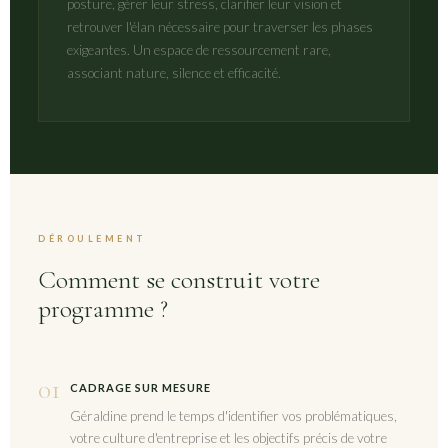
posture, gérer leur stress, clarifier leur vision et
retrouver l'élan nécessaire pour traverser les phases
exigeantes. Un espace de ressourcement rare,
associant nature, silence et efficacité.
DÉROULEMENT
Comment se construit votre
programme ?
01
CADRAGE SUR MESURE
Géraldine prend le temps d'identifier vos problématiques,
votre culture d'entreprise et les objectifs précis de votre