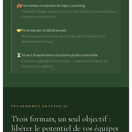
Formation reconnue en équi-coaching
Méthode validée, approche structurée, résultats mesurables en
contexte professionnel.
Partenariats institutionnels
Reconnue par les acteurs de l'emploi, de l'insertion et du
développement local.
20 ans d'expérience équestre professionnelle
Création et gestion d'une écurie — expertise du cheval, de
l'humain, du collectif.
PROGRAMMES ENTREPRISE
Trois formats, un seul objectif :
libérer le potentiel de vos équipes