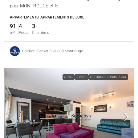
pour MONTROUGE et le...
APPARTEMENTS, APPARTEMENTS DE LUXE
91
4
3
m²
Pièces
Chambres
Coldwell Banker Rive Sud Montrouge
VENTE
FRANCE
LE TOUQUET-PARIS-PLAGE