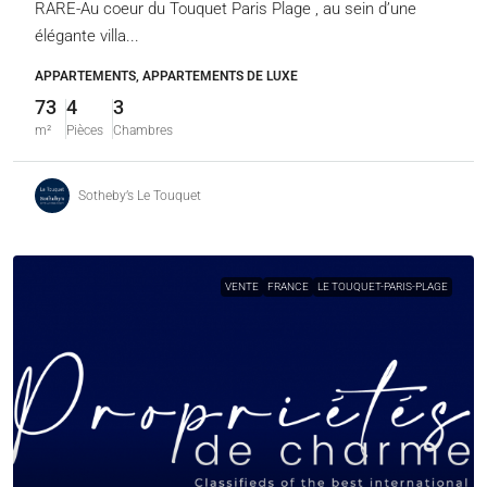
RARE-Au coeur du Touquet Paris Plage , au sein d’une
élégante villa...
APPARTEMENTS, APPARTEMENTS DE LUXE
73
4
3
m²
Pièces
Chambres
Sotheby’s Le Touquet
VENTE
FRANCE
LE TOUQUET-PARIS-PLAGE