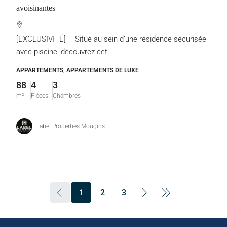
avoisinantes
[EXCLUSIVITÉ] – Situé au sein d’une résidence sécurisée
avec piscine, découvrez cet...
APPARTEMENTS, APPARTEMENTS DE LUXE
88
4
3
m²
Pièces
Chambres
Label Properties Mougins
1
2
3