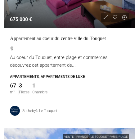
675 000 €
Appartement au coeur du centre ville du Touquet
Au coeur du Touquet, entre plage et commerces,
découvrez cet appartement de...
APPARTEMENTS, APPARTEMENTS DE LUXE
67
3
1
m²
Pièces
Chambre
Sotheby’s Le Touquet
VENTE
FRANCE
LE TOUQUET-PARIS-PLAGE