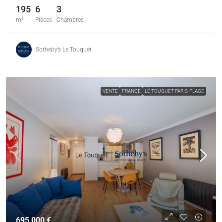
195
6
3
m²
Pièces
Chambres
Sotheby’s Le Touquet
VENTE
FRANCE
LE TOUQUET-PARIS-PLAGE
695 000 €