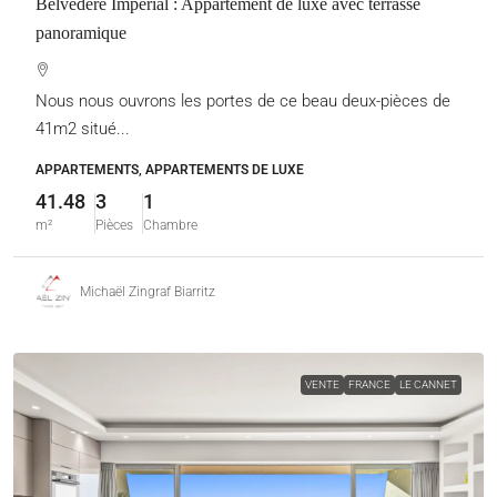
Belvédère Impérial : Appartement de luxe avec terrasse
panoramique
Nous nous ouvrons les portes de ce beau deux-pièces de
41m2 situé...
APPARTEMENTS, APPARTEMENTS DE LUXE
41.48
3
1
m²
Pièces
Chambre
Michaël Zingraf Biarritz
VENTE
FRANCE
LE CANNET